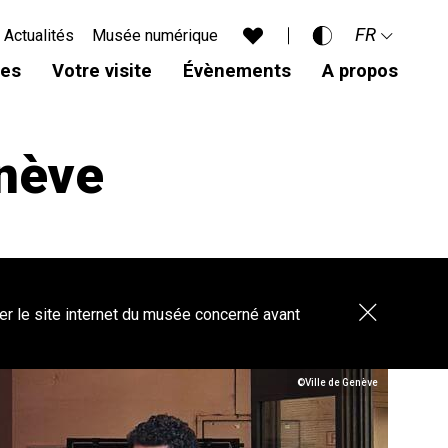
FR
Actualités
Musée numérique
Accessibilité
es
Votre visite
Évènements
A propos
Standard
EN
Sombre
DE
nève
Aa
Fermer
er le site internet du musée concerné avant
la
bannière
©Ville de Genève