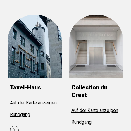
Wo?
Ganz Genf
Carouge
Cologny
Pâquis - Sécheron
Plainpalais - Jonction
Champel
Eaux-Vives - Cité
Jussy
Tavel-Haus
Collection du
Crest
Auf der Karte anzeigen
Auf der Karte anzeigen
Rundgang
Rundgang