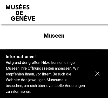
Zu
Standard
FR
den
Dunkel
EN
Inhalten
Aa
Museen
Informationen!
Aufgrund der großen Hitze können einige
Museen ihre Öffnungszeiten anpassen. Wir
Bann
empfehlen Ihnen, vor Ihrem Besuch die
schl
Website des jeweiligen Museums zu
besuchen, um sich über eventuelle Änderungen
zu informieren.